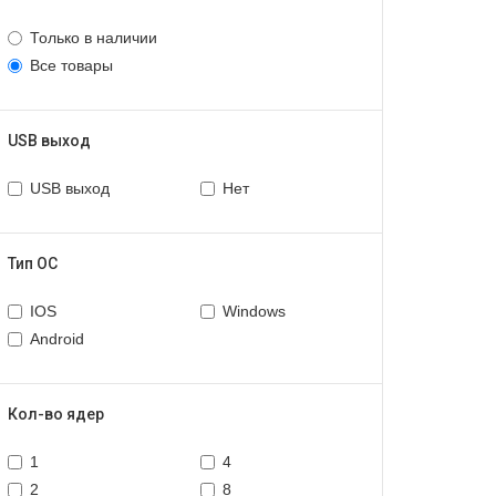
Только в наличии
Все товары
USB выход
USB выход
Нет
Тип ОС
IOS
Windows
Android
Кол-во ядер
1
4
2
8