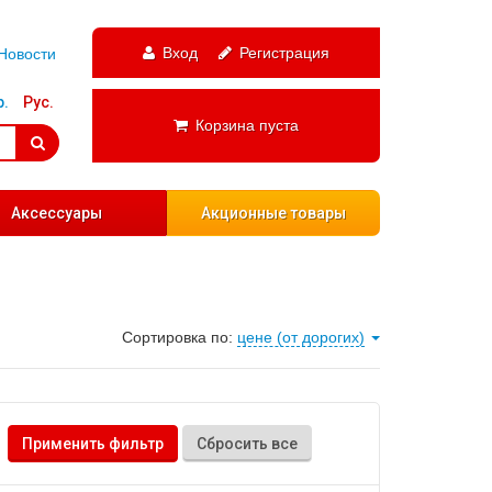
Вход
Регистрация
Новости
р.
Рус.
Корзина пуста
Аксессуары
Акционные товары
Сортировка по:
цене (от дорогих)
Применить фильтр
Сбросить все