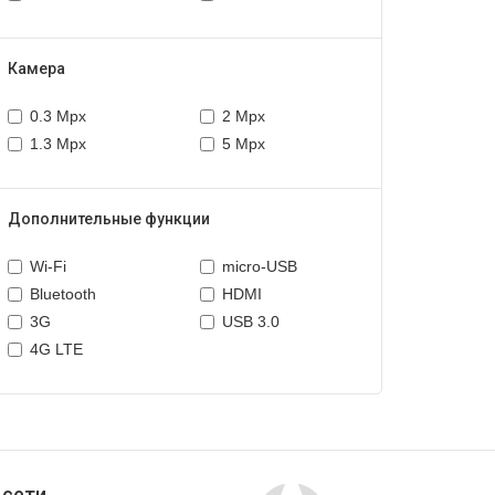
Камера
0.3 Mpx
2 Mpx
1.3 Mpx
5 Mpx
Дополнительные функции
Wi-Fi
micro-USB
Bluetooth
HDMI
3G
USB 3.0
4G LTE
 сети