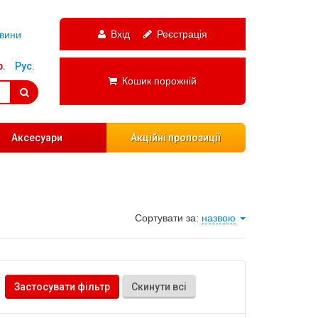
Вхід
Реєстрація
вини
р.
Рус.
Кошик порожній
Аксесуари
Акційні пропозиції
Сортувати за:
назвою
Застосувати фільтр
Скинути всі