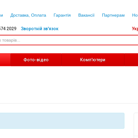
ни
Доставка, Оплата
Гарантія
Вакансії
Партнерам
Но
574 2029
Зворотній зв'язок
Ук
Фото-відео
Комп'ютери