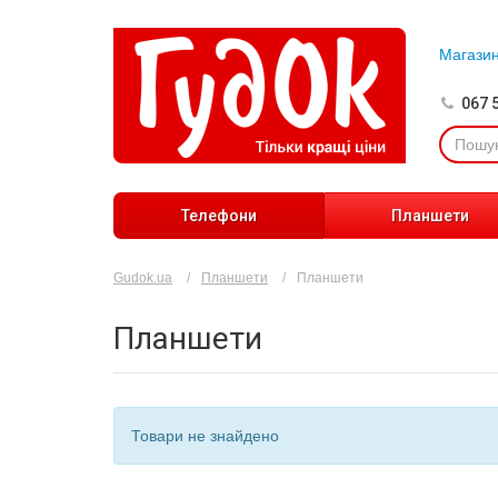
Магази
067 
Телефони
Планшети
Gudok.ua
Планшети
Планшети
Планшети
Товари не знайдено