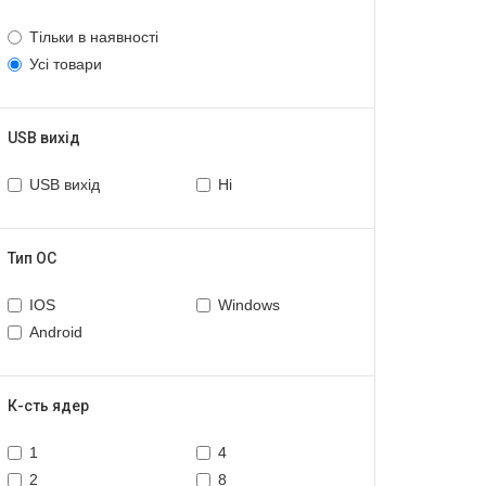
Тільки в наявності
Усі товари
USB вихід
USB вихід
Ні
Тип ОС
IOS
Windows
Android
К-сть ядер
1
4
2
8