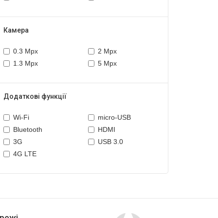
Камера
0.3 Mpx
2 Mpx
1.3 Mpx
5 Mpx
Додаткові функції
Wi-Fi
micro-USB
Bluetooth
HDMI
3G
USB 3.0
4G LTE
режі