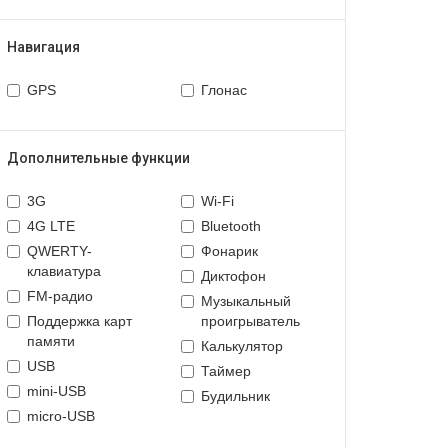
Навигация
GPS
Глонас
Дополнительные функции
3G
Wi-Fi
4G LTE
Bluetooth
QWERTY-
Фонарик
клавиатура
Диктофон
FM-радио
Музыкальный
Поддержка карт
проигрыватель
памяти
Калькулятор
USB
Таймер
mini-USB
Будильник
micro-USB