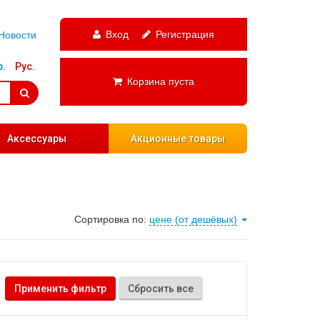
Вход
Регистрация
Новости
р.
Рус.
Корзина пуста
Аксессуары
Акционные товары
Сортировка по:
цене (от дешёвых)
Применить фильтр
Сбросить все