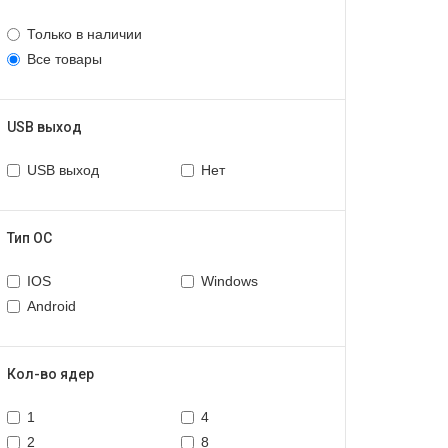
Только в наличии
Все товары
USB выход
USB выход
Нет
Тип ОС
IOS
Windows
Android
Кол-во ядер
1
4
2
8