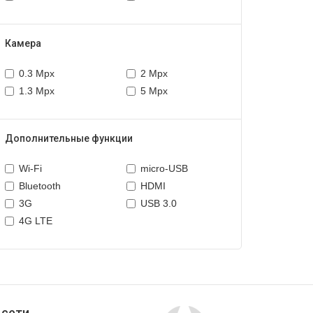
Камера
0.3 Mpx
2 Mpx
1.3 Mpx
5 Mpx
Дополнительные функции
Wi-Fi
micro-USB
Bluetooth
HDMI
3G
USB 3.0
4G LTE
 сети