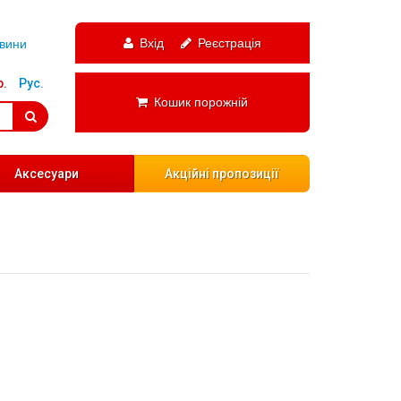
Вхід
Реєстрація
вини
р.
Рус.
Кошик порожній
Аксесуари
Акційні пропозиції