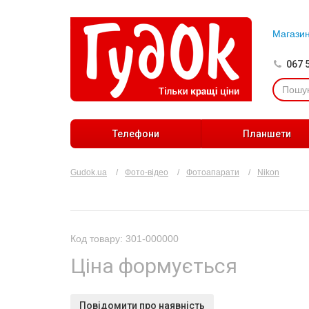
Магази
067 
Телефони
Планшети
Gudok.ua
Фото-відео
Фотоапарати
Nikon
Код товару: 301-000000
Ціна формується
Повідомити про наявність