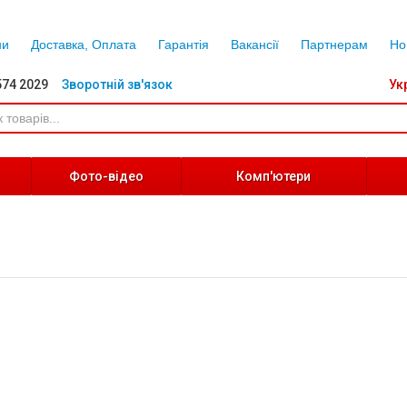
ни
Доставка, Оплата
Гарантія
Вакансії
Партнерам
Но
574 2029
Зворотній зв'язок
Ук
Фото-відео
Комп'ютери