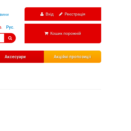
Вхід
Реєстрація
вини
р.
Рус.
Кошик порожній
Аксесуари
Акційні пропозиції