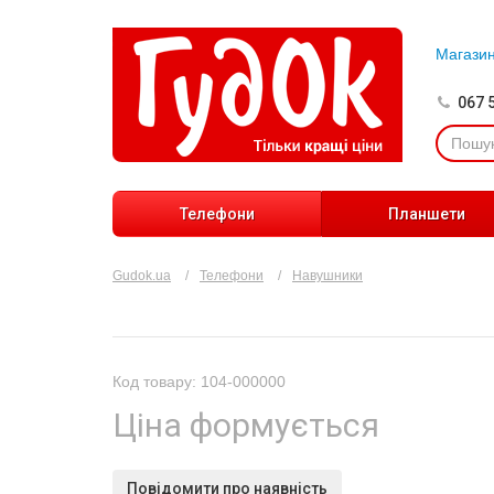
Магази
067 
Телефони
Планшети
Gudok.ua
Телефони
Навушники
Код товару: 104-000000
Ціна формується
Повідомити про наявність