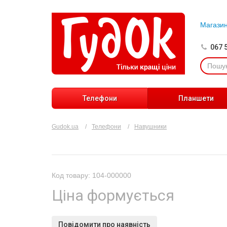
Магази
067 
Телефони
Планшети
Gudok.ua
Телефони
Навушники
Код товару: 104-000000
Ціна формується
Повідомити про наявність