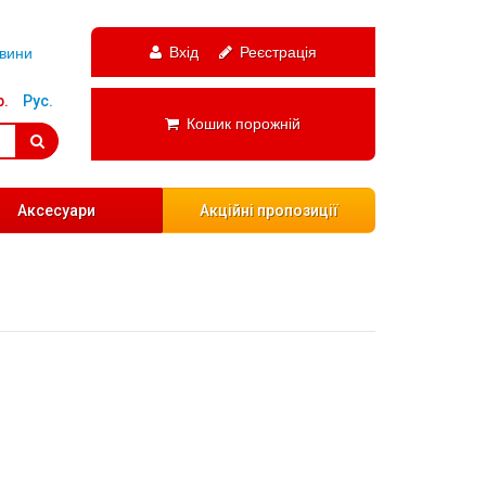
Вхід
Реєстрація
вини
р.
Рус.
Кошик порожній
Аксесуари
Акційні пропозиції