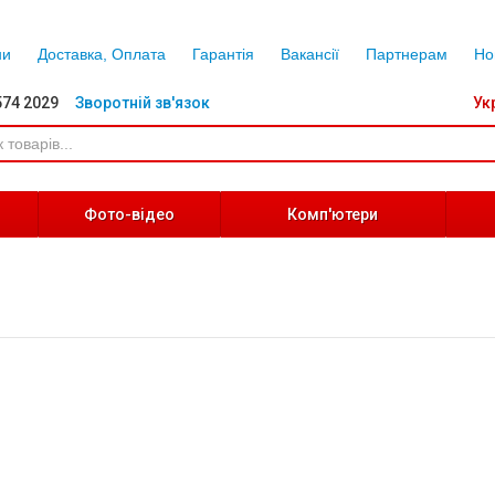
ни
Доставка, Оплата
Гарантія
Вакансії
Партнерам
Но
574 2029
Зворотній зв'язок
Ук
Фото-відео
Комп'ютери