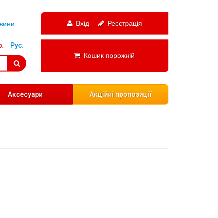
Вхід
Реєстрація
вини
р.
Рус.
Кошик порожній
Аксесуари
Акційні пропозиції