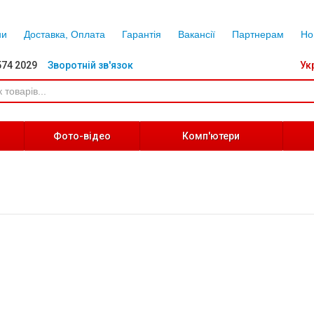
ни
Доставка, Оплата
Гарантія
Вакансії
Партнерам
Но
574 2029
Зворотній зв'язок
Ук
Фото-відео
Комп'ютери